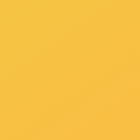
（四）从事个体经营的符合国家规定条件的失业人员；
（五）从事个体经营的残疾人；
（六）国务院规定给予税收优惠的其他企业、人员。
第十八条 对本法第十七条第四项、第五项规定的人员，
第十九条 国家实行有利于促进就业的金融政策，增加中
扶持。
第二十条 国家实行城乡统筹的就业政策，建立健全城乡
县级以上地方人民政府推进小城镇建设和加快县域经济发
县级以上地方人民政府引导农业富余劳动力有序向城市异
第二十一条 国家支持区域经济发展，鼓励区域协作，
国家支持民族地区发展经济，扩大就业。
第二十二条 各级人民政府统筹做好城镇新增劳动力就
第二十三条 各级人民政府采取措施，逐步完善和实施与