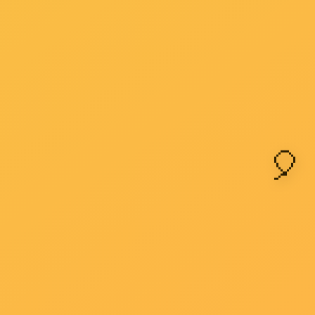
第三十一条 农村劳动者进城就业享有与城镇劳动者平
完善统一开放、竞争有序的人力资源市场，为劳动者就业
第三十三条 县级以上人民政府鼓励社会各方面依法开展
第三十四条 县级以上人民政府加强人力资源市场信息网
第三十五条 县级以上人民政府建立健全公共就业服务体
（一）就业政策法规咨询；
（二）职业供求信息、市场工资指导价位信息和职业培
（三）职业指导和职业介绍；
（四）对就业困难人员实施就业援助；
（五）办理就业登记、失业登记等事务；
（六）其他公共就业服务。
公共就业服务机构应当不断提高服务的质量和效率，不
公共就业服务经费纳入同级财政预算。