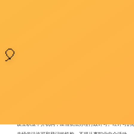
第三十六条 县级以上地方人民政府对职业中介机构提
国家鼓励社会各界为公益性就业服务提供捐赠、资助。
第三十七条 地方各级人民政府和有关部门不得举办或
地方各级人民政府和有关部门、公共就业服务机构举办
第三十八条 县级以上人民政府和有关部门加强对职业中
第三十九条 从事职业中介活动，应当遵循合法、诚实
用人单位通过职业中介机构招用人员，应当如实向职业中
第四十条 设立职业中介机构应当具备下列条件：
（一）有明确的章程和管理制度；
（二）有开展业务必备的固定场所、办公设施和一定数
（三）有一定数量具备相应职业资格的专职工作人员；
（四）法律、法规规定的其他条件。
设立职业中介机构，应当依法办理行政许可。经许可的