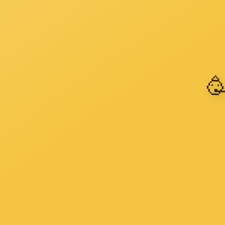
国家鼓励发展劳动密集型产业、服务业，扶持中小企业
国家鼓励、支持、引导非公有制经济发展，扩大就业，
第十三条 国家发展国内外贸易和国际经济合作，拓宽
第十四条 县级以上人民政府在安排政府投资和确定重大
第十五条 国家实行有利于促进就业的财政政策，加大
县级以上人民政府应当根据就业状况和就业工作目标，
就业专项资金用于职业介绍、职业培训、公益性岗位、职
等。就业专项资金的使用管理办法由国务院财政部门和劳
第十六条 国家建立健全失业保险制度，依法确保失业
第十七条 国家鼓励企业增加就业岗位，扶持失业人员
（一）吸纳符合国家规定条件的失业人员达到规定要求
（二）失业人员创办的中小企业；
（三）安置残疾人员达到规定比例或者集中使用残疾人