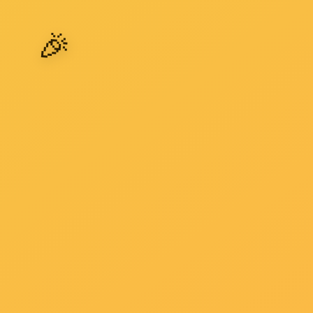
第二十四条 地方各级人民政府和有关部门应当加强对
公平就业的环境，消除就业歧视，制定政策并采取措施对
第二十六条 用人单位招用人员、职业中介机构从事职业
第二十七条 国家保障妇女享有与男子平等的劳动权利
用人单位招用人员，除国家规定的不适合妇女的工种或者
用人单位录用女职工，不得在劳动合同中规定限制女职
第二十八条 各民族劳动者享有平等的劳动权利。
用人单位招用人员，应当依法对少数民族劳动者给予适
第二十九条 国家保障残疾人的劳动权利。
各级人民政府应当对残疾人就业统筹规划，为残疾人创
用人单位招用人员，不得歧视残疾人。
第三十条 用人单位招用人员，不得以是传染病病原携带
政部门规定禁止从事的易使传染病扩散的工作。