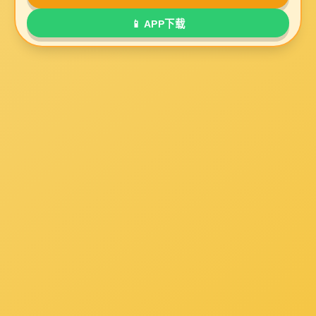
劳动者就业，不因民族、种族、性别、宗教信仰等不同
第四条 县级以上人民政府把扩大就业作为经济和社会发
第五条 县级以上人民政府通过发展经济和调整产业结构
第六条 国务院建立全国促进就业工作协调机制，研究就
省、自治区、直辖市人民政府根据促进就业工作的需要，
县级以上人民政府有关部门按照各自的职责分工，共同
第七条 国家倡导劳动者树立正确的择业观念，提高就
各级人民政府和有关部门应当简化程序，提高效率，为
第八条 用人单位依法享有自主用人的权利。
用人单位应当依照本法以及其他法律、法规的规定，保
第九条 工会、共产主义青年团、妇女联合会、残疾人联
第十条 各级人民政府和有关部门对在促进就业工作中
责，统筹协调产业政策与就业政策。
第十二条 国家鼓励各类企业在法律、法规规定的范围