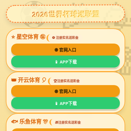
6686体育
0937-2802525 2802825
服务热线：
服务
主营业务
组织建设
在线咨询
联系6686体
6686体育 - 覆盖全球赛事,提供专业深度数据与情报
育