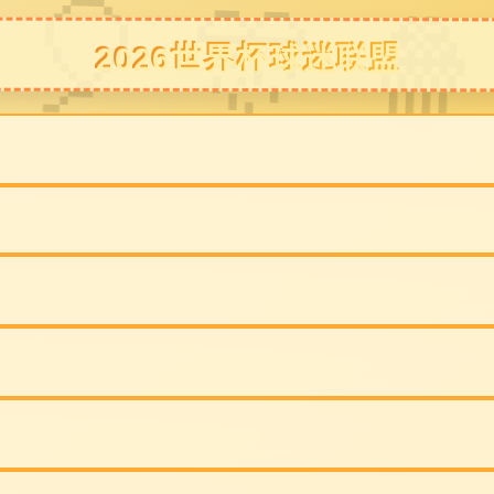
6686体
关于6686体
新闻资讯
招聘求职
员工服
育
育