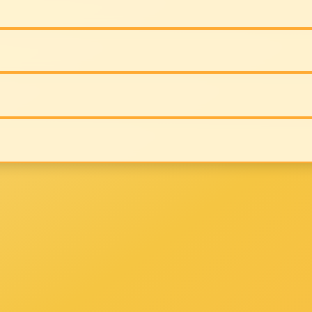
设
学习天地
团组建设