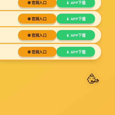
当前位置：
6686体育
> 