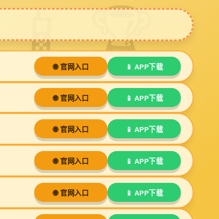
0937-2802525 2802825
服务热线：
务
主营业务
组织建设
在线咨询
联系6686体
育